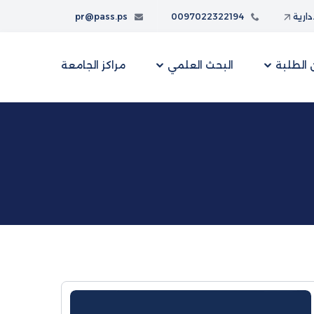
إدارية
0097022322194
pr@pass.ps
الطلبة
البحث العلمي
مراكز الجامعة