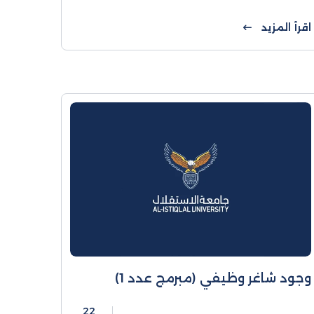
الاكاديمي٢٠٢٣-٢٠٢٤. الية التسجيل: ١. شراء
بطاقة من احد فروع البنك العربي او بنك
اقرأ المزيد
القدس مقابل
وجود شاغر وظيفي (مبرمج عدد 1)
22