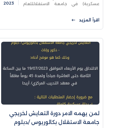
2023
عسكرية) في جامعة الاستقلالللعام
الأكاديمي 2023-2024 (خاص للطلبة
المدنيين الذكور الحاصلين على بكالوريوس
اقرأ المزيد
وعمرهم اقل من 25 عاما) تعلن
لمن يهمه الامر دورة التعايش لخريجي
جامعة الاستقلال بكالوريوس /دبلوم