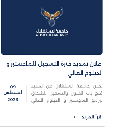
اعلان تمديد فترة التسجيل للماجستير و
الدبلوم العالي
تعلن جامعة الاستقلال عن تمديد
09
أغسطس
فتح باب القبول والتسجيل للالتحاق
2023
ببرامج الماجستير و الدبلوم العالي
للعام الأكاديمي ٢٠٢٣-٢٠٢٤ حتى تاريخ
١٥-٨-٢٠٢٣
اقرأ المزيد