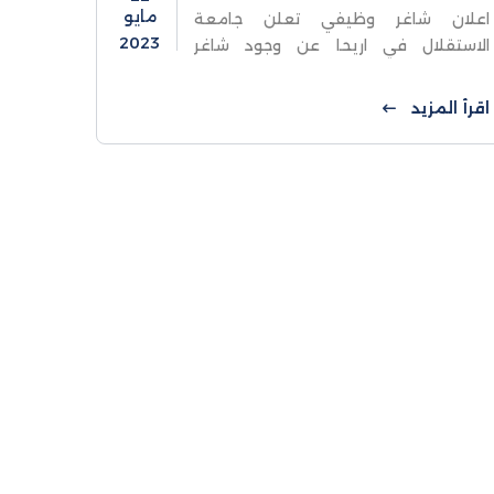
مايو
اعلان شاغر وظيفي تعلن جامعة
2023
الاستقلال في اريحا عن وجود شاغر
وظيفي (مبرمج عدد 1) وذلك ضمن
الشروط التالية :
اقرأ المزيد
The Job Overview Al-Istiqlal
University is seeking a dedicated
Drupal/WordPress developer