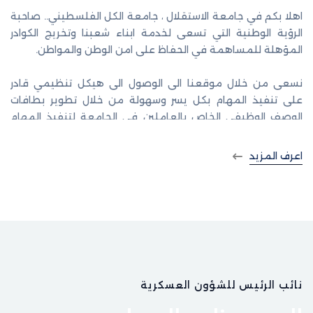
اهلا بكم في جامعة الاستقلال ، جامعة الكل الفلسطيني.. صاحبة
الرؤية الوطنية التي تسعى لخدمة ابناء شعبنا وتخريج الكوادر
المؤهلة للمساهمة في الحفاظ على امن الوطن والمواطن.
نسعى من خلال موقعنا الى الوصول الى هيكل تنظيمي قادر
على تنفيذ المهام بكل يسر وسهولة من خلال تطوير بطافات
الوصف الوظيفي الخاص بالعاملين في الجامعة لتنفيذ المهام
بانسيابية ودونما حدوث اي تعارض في الصلاحيات ، من خلال ايجاد
خط واضح للصلاحيات المناطة بكل ادارة ، دائرة قسم... الخ.
اعرف المزيد
كما نسعى لتطوير الكادر وتاهيله ايمانا منا باهمية التدريب
كرافعة اساسية في الحفاظ على مواكبة التطور الحاصل في
ميادين العمل المختلفة بشكل عام و المتعلقة بالعمل الاداري
والمالي بشكل خاص، وذلك من اجل الوصول الى افضل الخدمات
التي تساهم في تحقيق اعلى درجات الرضا للطلبة والكوادر
الاكاديمية و العسكرية والادارية على حد سواء.
نائب الرئيس للشؤون العسكرية