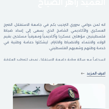
العميد زاهر الصباح
انه لمن دواعي سروري الترحيب بكم في جامعة الاستقلال، الصرح
العسكري والأكاديمي الشامخ الذي يسعى إلى إعداد ضباط
فلسطينيين مؤهلين عسكريا وأكاديمياً ومعرفياً مسلحين بقيم
الولاء والانتماء والانضباط والالتزام، ليشكلوا دعامة وطنية في
خدمة وطنهم وشعبهم الفلسطيني.
انسجاماً مع رسالة ورؤية جامعة الاستقلال نهدف لتوطيد العلاقة
مع المنظومة الأمنية الفلسطينية بفروعها قاطبة، إيماناً منا
بتكاملية الأدوار ليكون أساساً فعالاً في تحقيق التقدم للارتقاء
اعرف المزيد
بالأداء العام لمنتسبي الأجهزة الأمنية، ورفع مستوى الكفاءة
والمهنية والاحترافية لديهم، بما يلبي احتياجات ومتطلبات
المؤسسة الأمنية الفلسطينية.
مهمتنا إعداد الخطط التدريبية وتدعيم الطلاب والضباط على
مختلف المستويات، مرتكزين على الشراكات المتميزة مع أجهزتنا