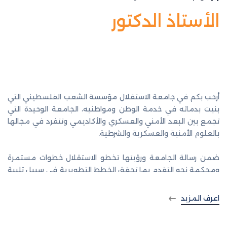
الأستاذ الدكتور
نور الدين أبو
الرب
أرحب بكم في جامعة الاستقلال مؤسسة الشعب الفلسطيني التي
بنيت بدمائه في خدمة الوطن ومواطنيه، الجامعة الوحيدة التي
تجمع بين البعد الأمني والعسكري والأكاديمي وتتفرد في مجالها
بالعلوم الأمنية والعسكرية والشرطية.
ضمن رسالة الجامعة ورؤيتها تخطو الاستقلال خطوات مستمرة
ومحكمة نحو التقدم بما تحقق الخطط التطويرية في سبيل تلبية
حاجات الجامعة وكوادرها، وتوسيع وشمولية التخصصات والبرامج
وتحسين دائم وبناء على جميع الأصعدة العسكرية والأكاديمية
اعرف المزيد
والإدارية والخدماتية.