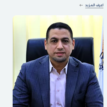
والتسلح بالمهارات اللازمة مكتبياً وميدانياً.
اعرف المزيد
كما تتطلع جامعة الاستقلال من خلال برامج الدراسات العليا،
لتعزيز أفق البحث العلمي وتنمية جوانبه بما ينسجم مع رسالتها
العامة ورؤيتها المستقبلية، إضافة إلى توطيد علاقتها بأفراد
المجتمع المحلي ومؤسساته، وبناء جسور الثقة والتواصل مع
موظفي القطاعات المختلفة، من أجل دفع العجلة التنموية
للأمام.