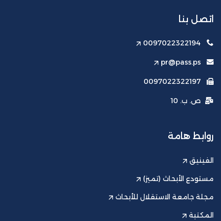
اتصل بنا
0097022322194
pr@pass.ps
0097022322197
ص. ب. 10
روابط هامة
الفينيق
مستودع الأبحاث (تميز)
مجلة جامعة الاستقلال للأبحاث
المكتبة