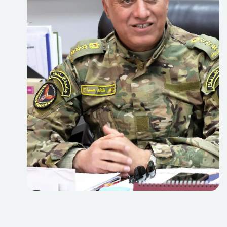
الأمنية والدول الشقيقة والدولية التي تضم نخبة من المدربين
المميزين.
نضع كل جهدنا في خدمة أبنائنا الطلبة ونقل الخبرة العسكرية
والتجربة والمعارف اللازمة لهم كونهم وجه الجامعة الخارجي
ونافذته نحو مجتمعنا الفلسطيني في سبيل تنفيذ واجبهم
الوطني والإنساني نحو أبناء شعبهم، من خلال الترجمة الحقيقية
والفعلية لما اكتسبوه على مقاعد الدراسة.