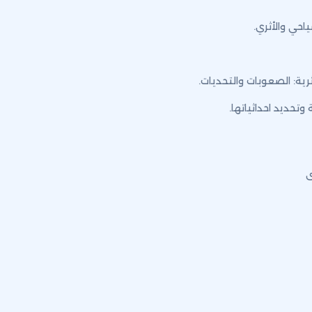
احي والأثري.
رية: الصعوبات والتحديات.
وتحديد احداثياتها.
ى