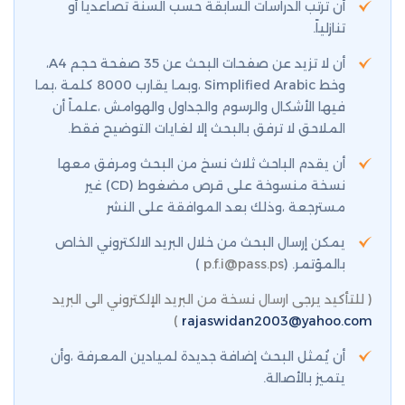
أن ترتب الدراسات السابقة حسب السنة تصاعدياً أو
تنازلياً.
أن لا تزيد عن صفحات البحث عن 35 صفحة حجم A4،
وخط Simplified Arabic ،وبما يقارب 8000 كلمة ،بما
فيها الأشكال والرسوم والجداول والهوامش ،علماً أن
الملاحق لا ترفق بالبحث إلا لغايات التوضيح فقط.
أن يقدم الباحث ثلاث نسخ من البحث ومرفق معها
نسخة منسوخة على قرص مضغوط (CD) غير
مسترجعة ،وذلك بعد الموافقة على النشر
يمكن إرسال البحث من خلال البريد الالكتروني الخاص
بالمؤتمر. (
p.f.i@pass.ps
)
( للتأكيد يرجى ارسال نسخة من البريد الإلكتروني الى البريد
)
rajaswidan2003@yahoo.com
أن يُمثل البحث إضافة جديدة لميادين المعرفة ،وأن
يتميز بالأصالة.