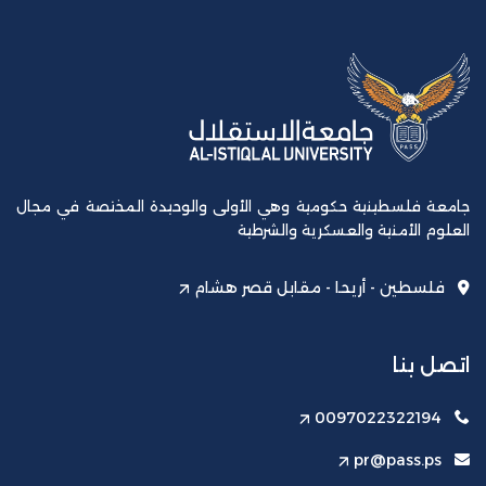
جامعة فلسطينية حكومية وهي الأولى والوحيدة المختصة في مجال
العلوم الأمنية والعسكرية والشرطية
فلسطين - أريحا - مقابل قصر هشام
اتصل بنا
0097022322194
pr@pass.ps