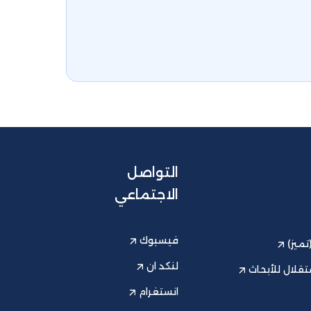
التواصل
الاجتماعي
فيسبوك
ميز)
لنكد ان
قلال للأبحاث
انستغرام