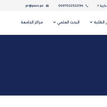
إدارية
0097022322194
pr@pass.ps
الطلبة
البحث العلمي
مراكز الجامعة