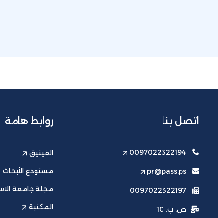
اتصل بنا
روابط هامة
0097022322194
الفينيق
مستودع الأبحاث (ت
pr@pass.ps
مجلة جامعة الاست
0097022322197
المكتبة
ص. ب. 10