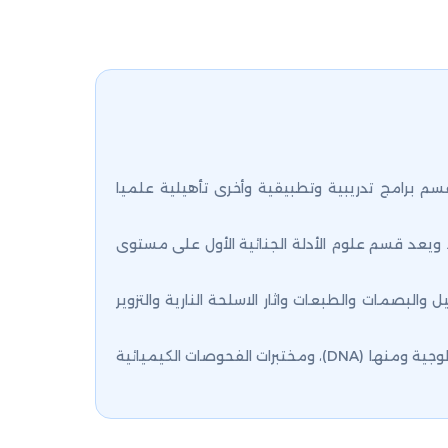
ب التطبيقي؛ ويقدم القسم برامج تدريبية وتطبيقية وأخرى تأهيلية علميا
. ويعد قسم علوم الأدلة الجنائية الأول على مستوى
ل والبصمات والطبعات واثار الاسلحة النارية والتزوير
وتشتمل المختبرات الجنائية والأدلة الجنائية الذي يتم التدريب في عدد من المختبرات العلميّة مثل: مختبرات الفحوصات البيولوجية ومنها (DNA)، ومختبرات الفحوصات الكيميائية