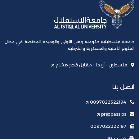
جامعة فلسطينية حكومية وهي الأولى والوحيدة المختصة في مجال
العلوم الأمنية والعسكرية والشرطية
فلسطين - أريحا - مقابل قصر هشام
اتصل بنا
0097022322194
pr@pass.ps
0097022322197
ص. ب. 10