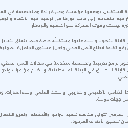
عة الاستقلال، بوصفها مؤسسة وطنية رائدة ومتخصصة في العلوم
رافية متقدمة، إلى جانب دورها في ترسيخ قيم الانتماء وا
زة نهضته وقوته المحركة نحو التنمية والازدهار.
قابلة للتطوير والبناء عليها مستقبلًا، خاصة فيما يتعلق بتعزيز
 رفع كفاءة قطاع الأمن المدني وتعزيز مستوى الجاهزية المهني
 برامج تدريبية وتعليمية متقدمة في مجالات الأمن المدني، وا
ل قابلة للتطبيق في البيئة الفلسطينية، وتنظيم مؤتمرات ون
عملي.
التكامل الأكاديمي والتدريبي، والبحث العلمي، وبناء القدرات، وتط
من جهات دولية.
لطرفين تتولى متابعة تنفيذ البرامج والأنشطة، وتعزيز الاتصال
ان تحقيق الأهداف المرجوة.