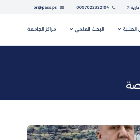
إدارية
0097022322194
pr@pass.ps
الطلبة
البحث العلمي
مراكز الجامعة
اصة