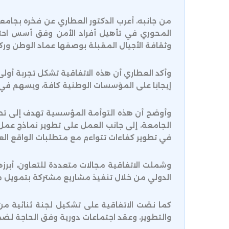
من جانبه، أعرب الدكتور العطاري عن فخره بجام
المحوري في تأهيل أفراد الأمن وفق أسس احت
وثقافة الأجيال المقبلة بوصفها عماد الوطن وركي
وأكد العطاري أن هذه الاتفاقية تشكل تجربة أولى 
إيجابًا على المؤسسات الوطنية كافة، ويسهم في
وأوضح أن هذه التوأمة المؤسسية تهدف إلى تطوير
الجامعة، إلى جانب العمل على تطوير نماذج عم
في تطوير كفاءات تتواءم مع متطلبات الواقع ال
وشملت الاتفاقية مجالات متعددة للتعاون، أبرزها 
الدولي من خلال تنفيذ مشاريع مشتركة بتمويل 
كما نصّت الاتفاقية على تشكيل لجنة ثنائية من ا
والتطوير، وعقد اجتماعات دورية وفق الحاجة لضم