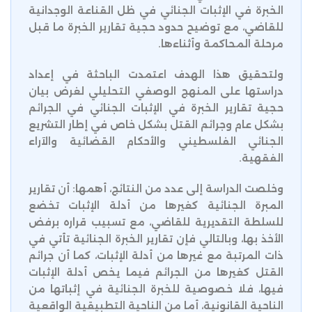
الخبرة في الإثبات الجنائي في ظل القناعة الوجدانية
للقاضي، مع توضيح حدود حجية تقارير الخبرة ما قبل
مرحلة المحاكمة وأثناءها.
ولتحقيق هذا الهدف اعتمدت الباحثة في إعداد
دراستها على المنهج الوصفي التحليلي لغرض بيان
حجية تقارير الخبرة في الإثبات الجنائي في الجرائم
بشكل عام وجرائم القتل بشكل خاص في إطار التشريع
الجنائي الفلسطيني والأحكام القضائية والآراء
الفقهية.
وخلصت الدراسة إلى عدد من النتائج، أهمها: أن تقارير
المبرة الجنائية كغيرها من أدلة الإثبات تخضع
للسلطة التقديرية للقاضي، مع تسبيب قراره برفض
الأخذ بها، وبالتالي فإن تقارير الخبرة الجنائية تأتي في
ذات المرتبة مع غيرها من أدلة الإثبات، كما أن جرائم
القتل كغيرها من الجرائم فيما يخص أدلة الإثبات
فيها، فلا خصوصية للخبرة الجنائية في إثباتها من
الناحية القانونية، أما من الناحية التطبيقية الواقعية