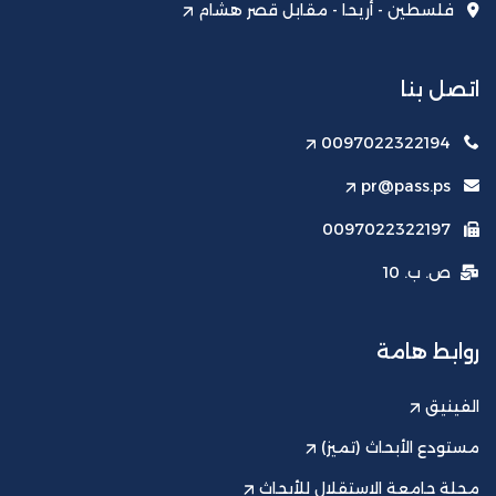
فلسطين - أريحا - مقابل قصر هشام
اتصل بنا
0097022322194
pr@pass.ps
0097022322197
ص. ب. 10
روابط هامة
الفينيق
مستودع الأبحاث (تميز)
مجلة جامعة الاستقلال للأبحاث