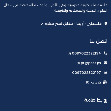
جامعة فلسطينية حكومية وهي الأولى والوحيدة المختصة في مجال
العلوم الأمنية والعسكرية والشرطية
فلسطين - أريحا - مقابل قصر هشام
اتصل بنا
0097022322194
pr@pass.ps
0097022322197
ص. ب. 10
روابط هامة