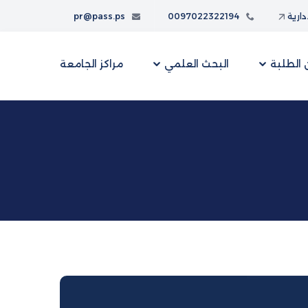
إدارية
0097022322194
pr@pass.ps
الطلبة
البحث العلمي
مراكز الجامعة