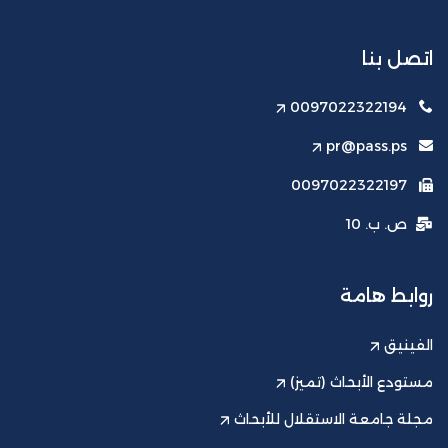
اتصل بنا
0097022322194
pr@pass.ps
0097022322197
ص. ب. 10
روابط هامة
الفينيق
مستودع الأبحاث (تميز)
مجلة جامعة الاستقلال للأبحاث