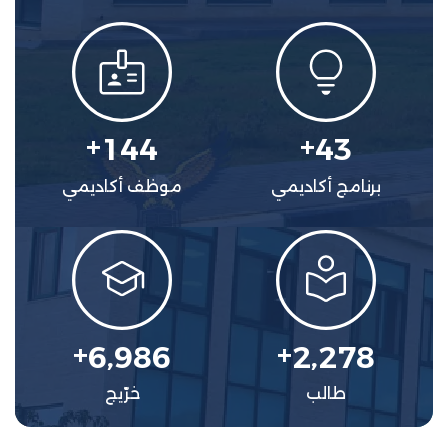
+
+
1
4
4
4
3
برنامج أكاديمي
موظف أكاديمي
+
+
,
,
6
9
8
6
2
2
7
8
طالب
خرّيج