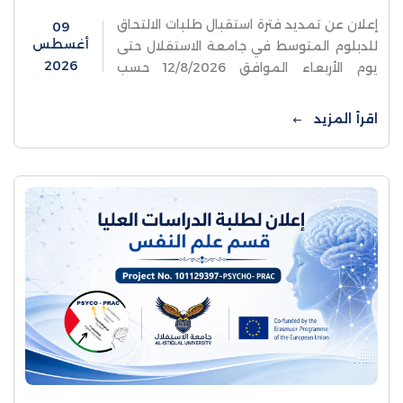
إعلان عن تمديد فترة استقبال طلبات الالتحاق
09
أغسطس
للدبلوم المتوسط في جامعة الاستقلال حتى
2026
يوم الأربعاء الموافق 12/8/2026 حسب
الشروط المعلنة في الرابط
التالي:https://www.alistiqlal.edu.ps/announcement-
اقرأ المزيد
details/2920رابط تعبئة
الطلبات:https://gmtc-onlinereg.ps/