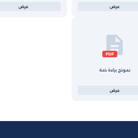
عرض
عرض
نموذج براءة ذمة
عرض