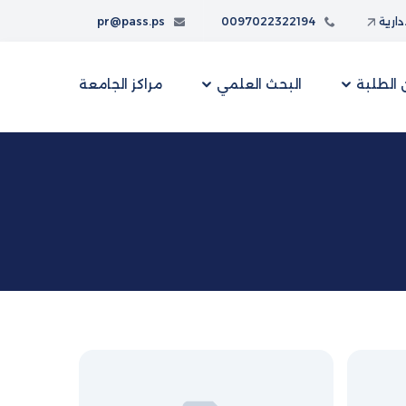
إدارية
0097022322194
pr@pass.ps
الطلبة
البحث العلمي
مراكز الجامعة