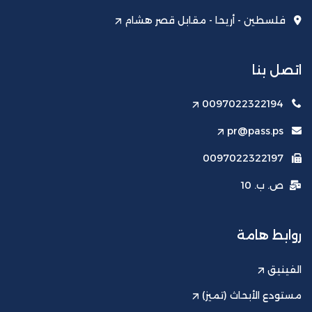
فلسطين - أريحا - مقابل قصر هشام
اتصل بنا
0097022322194
pr@pass.ps
0097022322197
ص. ب. 10
روابط هامة
الفينيق
مستودع الأبحاث (تميز)