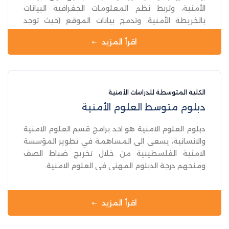
الأمنية، وتربط نظم المعلومات الجغرافية البيانات
بالخريطة الأمنية، وتدمج بيانات الموقع (حيث توجد
الأشياء) مع جميع أنواع المعلومات الوصفية (ما هي
اقرأ المزيد
الأشياء هناك). يوفر هذا أساسًا لرسم الخرائط وتحليل
المستخدم في العلوم الأمنية لجميع الأجهزة الأمنية
التي تمتلكها الدولة، وتساعد GIS المستخدمين الأمنيين
على فهم الأنماط والعلاقات والسياق الجغرافي، وتشمل
الكلية المتوسطة للدراسات الأمنية
الفوائد أيضًا تحسين الاتصال والكفاءة بالإضافة إلى
دبلوم متوسط العلوم الأمنية
تحسين الإدارة واتخاذ القرار لدى الأجهزة الأمنية.
دبلوم العلوم الامنية هو احد برامج قسم العلوم الامنية
والانسانية، يسعى الى المساهمة في تطوير المؤسسة
الامنية الفلسطينية من خلال تخريج ضباط الصف
ومنحهم درجة الدبلوم المهني في العلوم الامنية.
اقرأ المزيد