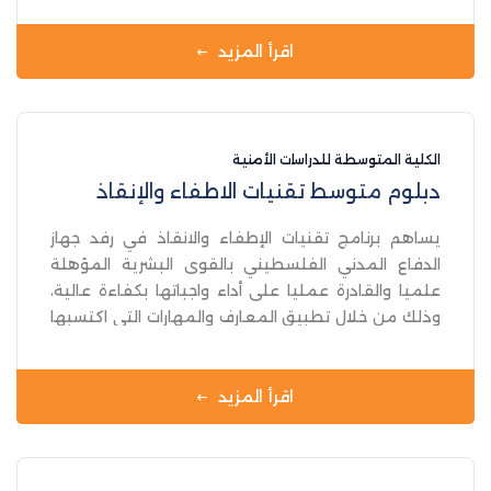
ويتميز بقدر كبير من الفعالية في تلبية حاجات جهاز
الضابطة الجمركية في الجانبين الميداني والإداري بعدد
اقرأ المزيد
سنوي بين 25-40 ضابط صف ، وذلك من خلال إعداد
ضباط الصف برتبة (رقيب أول) و يتم إعدادهم
ليستطيعون القيام بالمهام الموكلة إليهم بحرفية
ومهنية عالية من خلال البرامج الأكاديمية و البرامج
الكلية المتوسطة للدراسات الأمنية
التدريبية و البرامج اللامنهجية، فهم يتميزون بقدر كبير
دبلوم متوسط تقنيات الاطفاء والإنقاذ
من الفعالية في تلبية حاجات ومتطلبات جهاز الضابطة
الجمركية في مختلف المديريات بشكل عام .
يساهم برنامج تقنيات الإطفاء والانقاذ في رفد جهاز
الدفاع المدني الفلسطيني بالقوى البشرية المؤهلة
علميا والقادرة عمليا على أداء واجباتها بكفاءة عالية،
وذلك من خلال تطبيق المعارف والمهارات التي اكتسبها
الطلاب في الجامعة على العمل الميداني، بالإضافة الى
نقل المعلومات والمهارات المكتسبة الى زملائهم في
فريق العمل الميداني.
اقرأ المزيد