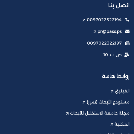
اتصل بنا
0097022322194
pr@pass.ps
0097022322197
ص. ب. 10
روابط هامة
الفينيق
مستودع الأبحاث (تميز)
مجلة جامعة الاستقلال للأبحاث
المكتبة