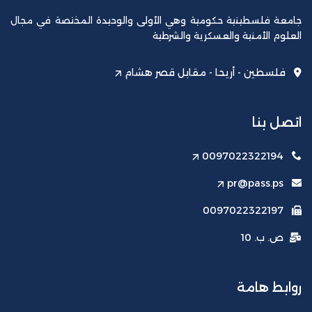
جامعة فلسطينية حكومية وهي الأولى والوحيدة المختصة في مجال
العلوم الأمنية والعسكرية والشرطية
فلسطين - أريحا - مقابل قصر هشام
اتصل بنا
0097022322194
pr@pass.ps
0097022322197
ص. ب. 10
روابط هامة