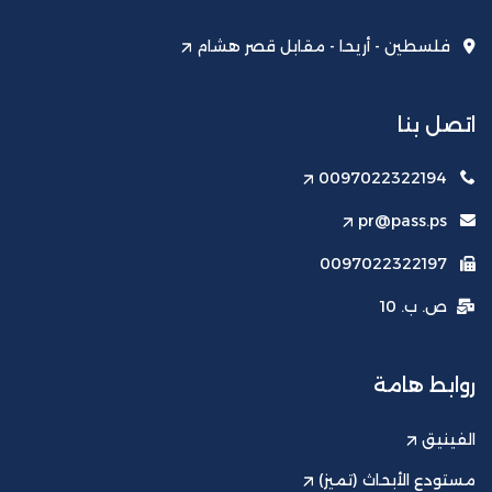
فلسطين - أريحا - مقابل قصر هشام
اتصل بنا
0097022322194
pr@pass.ps
0097022322197
ص. ب. 10
روابط هامة
الفينيق
مستودع الأبحاث (تميز)