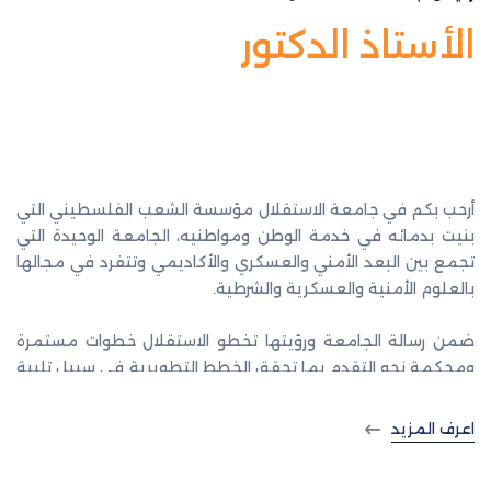
الأستاذ الدكتور
نور الدين أبو
الرب
أرحب بكم في جامعة الاستقلال مؤسسة الشعب الفلسطيني التي
بنيت بدمائه في خدمة الوطن ومواطنيه، الجامعة الوحيدة التي
تجمع بين البعد الأمني والعسكري والأكاديمي وتتفرد في مجالها
بالعلوم الأمنية والعسكرية والشرطية.
ضمن رسالة الجامعة ورؤيتها تخطو الاستقلال خطوات مستمرة
ومحكمة نحو التقدم بما تحقق الخطط التطويرية في سبيل تلبية
حاجات الجامعة وكوادرها، وتوسيع وشمولية التخصصات والبرامج
وتحسين دائم وبناء على جميع الأصعدة العسكرية والأكاديمية
اعرف المزيد
والإدارية والخدماتية.