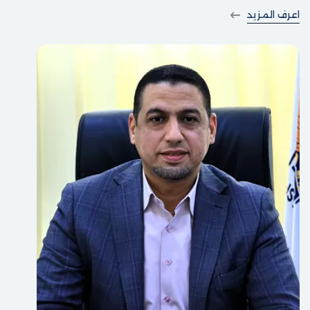
والتسلح بالمهارات اللازمة مكتبياً وميدانياً.
اعرف المزيد
كما تتطلع جامعة الاستقلال من خلال برامج الدراسات العليا،
لتعزيز أفق البحث العلمي وتنمية جوانبه بما ينسجم مع رسالتها
العامة ورؤيتها المستقبلية، إضافة إلى توطيد علاقتها بأفراد
المجتمع المحلي ومؤسساته، وبناء جسور الثقة والتواصل مع
موظفي القطاعات المختلفة، من أجل دفع العجلة التنموية
للأمام.