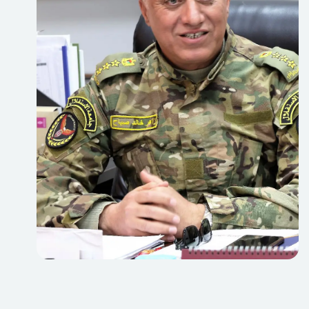
الأمنية والدول الشقيقة والدولية التي تضم نخبة من المدربين
المميزين.
نضع كل جهدنا في خدمة أبنائنا الطلبة ونقل الخبرة العسكرية
والتجربة والمعارف اللازمة لهم كونهم وجه الجامعة الخارجي
ونافذته نحو مجتمعنا الفلسطيني في سبيل تنفيذ واجبهم
الوطني والإنساني نحو أبناء شعبهم، من خلال الترجمة الحقيقية
والفعلية لما اكتسبوه على مقاعد الدراسة.