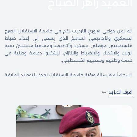
العميد زاهر الصباح
انه لمن دواعي سروري الترحيب بكم في جامعة الاستقلال، الصرح
العسكري والأكاديمي الشامخ الذي يسعى إلى إعداد ضباط
فلسطينيين مؤهلين عسكريا وأكاديمياً ومعرفياً مسلحين بقيم
الولاء والانتماء والانضباط والالتزام، ليشكلوا دعامة وطنية في
خدمة وطنهم وشعبهم الفلسطيني.
انسجاماً مع رسالة ورؤية جامعة الاستقلال نهدف لتوطيد العلاقة
مع المنظومة الأمنية الفلسطينية بفروعها قاطبة، إيماناً منا
بتكاملية الأدوار ليكون أساساً فعالاً في تحقيق التقدم للارتقاء
اعرف المزيد
بالأداء العام لمنتسبي الأجهزة الأمنية، ورفع مستوى الكفاءة
والمهنية والاحترافية لديهم، بما يلبي احتياجات ومتطلبات
المؤسسة الأمنية الفلسطينية.
مهمتنا إعداد الخطط التدريبية وتدعيم الطلاب والضباط على
مختلف المستويات، مرتكزين على الشراكات المتميزة مع أجهزتنا