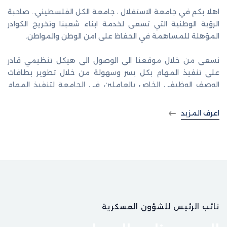
اهلا بكم في جامعة الاستقلال ، جامعة الكل الفلسطيني.. صاحبة
الرؤية الوطنية التي تسعى لخدمة ابناء شعبنا وتخريج الكوادر
المؤهلة للمساهمة في الحفاظ على امن الوطن والمواطن.
نسعى من خلال موقعنا الى الوصول الى هيكل تنظيمي قادر
على تنفيذ المهام بكل يسر وسهولة من خلال تطوير بطافات
الوصف الوظيفي الخاص بالعاملين في الجامعة لتنفيذ المهام
بانسيابية ودونما حدوث اي تعارض في الصلاحيات ، من خلال ايجاد
خط واضح للصلاحيات المناطة بكل ادارة ، دائرة قسم... الخ.
اعرف المزيد
كما نسعى لتطوير الكادر وتاهيله ايمانا منا باهمية التدريب
كرافعة اساسية في الحفاظ على مواكبة التطور الحاصل في
ميادين العمل المختلفة بشكل عام و المتعلقة بالعمل الاداري
والمالي بشكل خاص، وذلك من اجل الوصول الى افضل الخدمات
التي تساهم في تحقيق اعلى درجات الرضا للطلبة والكوادر
الاكاديمية و العسكرية والادارية على حد سواء.
نائب الرئيس للشؤون العسكرية