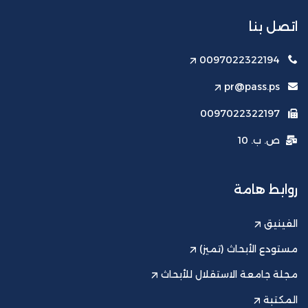
اتصل بنا
0097022322194
pr@pass.ps
0097022322197
ص. ب. 10
روابط هامة
الفينيق
مستودع الأبحاث (تميز)
مجلة جامعة الاستقلال للأبحاث
المكتبة