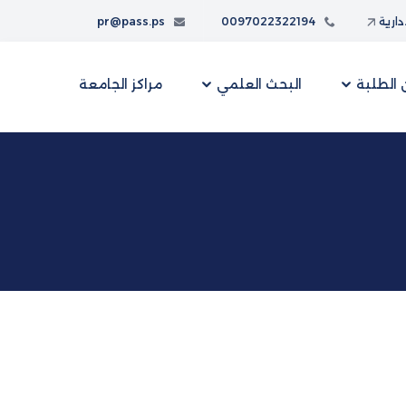
إدارية
0097022322194
pr@pass.ps
الطلبة
البحث العلمي
مراكز الجامعة