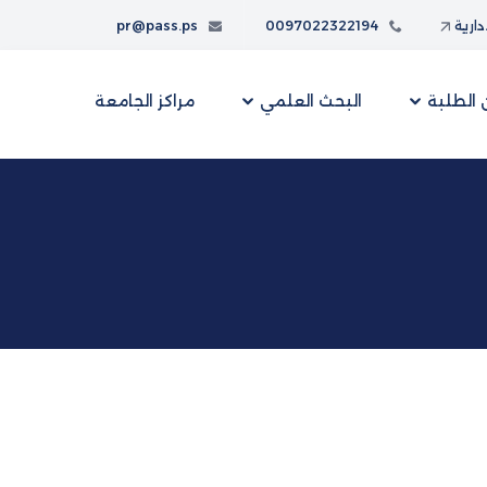
إدارية
0097022322194
pr@pass.ps
الطلبة
البحث العلمي
مراكز الجامعة