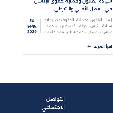
سيادة القانون وحماية حقوق الإنسان
في العمل الأمني والشرطي
إنفاذ القانون وحماية الحقوقتحت رعاية
30
يونيو
سيادة رئيس دولة فلسطين محمود
2026
عباس «أبو مازن» حفظه اللهتعقد جامعة
الاستقلال بالشراكة مع النيابة العامة
وجهاز الشرطة والهيئة المستقلة لحقوق
اقرأ المزيد
الإنسانالمؤتمر العلمي الدولي
المحكمتعزيز
التواصل
الاجتماعي