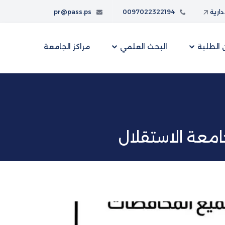
إدارية
0097022322194
pr@pass.ps
الطلبة
البحث العلمي
مراكز الجامعة
جامعة الاستقلال