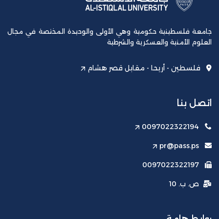
جامعة فلسطينية حكومية وهي الأولى والوحيدة المختصة في مجال
العلوم الأمنية والعسكرية والشرطية
فلسطين - أريحا - مقابل قصر هشام
اتصل بنا
0097022322194
pr@pass.ps
0097022322197
ص. ب. 10