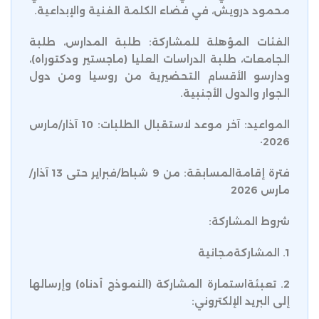
محمود درويش، في فضاء الكلمة الفنية والإبداعية.
الفئات المؤهلة للمشاركة: طلبة المدارس، طلبة
الجامعات، طلبة الدراسات العليا (ماجستير ودكتوراه)،
ودارسو الأقسام التحضيرية من روسيا ومن دول
الجوار والدول الأجنبية.
المواعيد: آخر موعد لاستقبال الطلبات: 10 آذار/مارس
2026·
فترة إقامةالمسابقة: من 9 شباط/فبراير حتى 13 آذار/
مارس 2026
شروط المشاركة:
1. المشاركةمجانية
2. تعبئةاستمارة المشاركة (النموذج أدناه) وإرسالها
إلى البريد الإلكتروني: