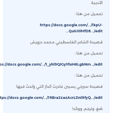
الأدبية
تحميل من هنا :
https://docs.google.com/.../1kpU-
QuIU0lHfD8.../edit...
قصيدة الشاعر الفلسطيني محمد درويش
تحميل من هنا :
ps://docs.google.com/.../1_yhl9QIGy1flxH6LgbNm.../edit...
تحميل من هنا :
قصيدة سيرجي يسيين غادرتُ الدارَ التي وُلدتُ فيها
tps://docs.google.com/.../19Bra2zazAcrLDnl9fyQ.../edit...
صُغ، وترجم، ووحِّد!