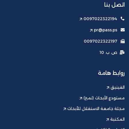
اتصل بنا
0097022322194
pr@pass.ps
0097022322197
ص. ب. 10
روابط هامة
الفينيق
مستودع الأبحاث (تميز)
مجلة جامعة الاستقلال للأبحاث
المكتبة