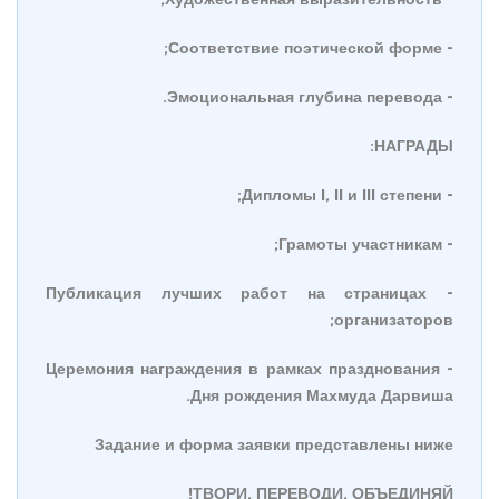
- Соответствие поэтической форме;
- Эмоциональная глубина перевода.
НАГРАДЫ:
- Дипломы I, II и III степени;
- Грамоты участникам;
- Публикация лучших работ на страницах
организаторов;
- Церемония награждения в рамках празднования
Дня рождения Махмуда Дарвиша.
Задание и форма заявки представлены ниже
ТВОРИ, ПЕРЕВОДИ, ОБЪЕДИНЯЙ!