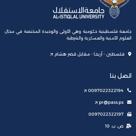
جامعة فلسطينية حكومية وهي الأولى والوحيدة المختصة في مجال
العلوم الأمنية والعسكرية والشرطية
فلسطين - أريحا - مقابل قصر هشام
اتصل بنا
0097022322194
pr@pass.ps
0097022322197
ص. ب. 10