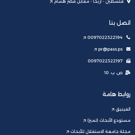
فلسطين - أريحا - مقابل قصر هشام
اتصل بنا
0097022322194
pr@pass.ps
0097022322197
ص. ب. 10
روابط هامة
الفينيق
مستودع الأبحاث (تميز)
مجلة جامعة الاستقلال للأبحاث