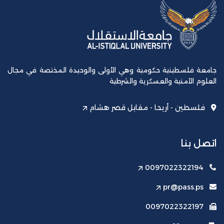
جامعة فلسطينية حكومية وهي الأولى والوحيدة المختصة في مجال
العلوم الأمنية والعسكرية والشرطية
فلسطين - أريحا - مقابل قصر هشام
اتصل بنا
0097022322194
pr@pass.ps
0097022322197