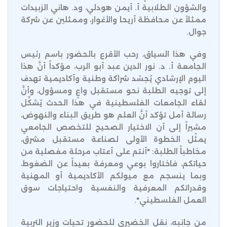
والشؤون الطلابية أ. أيمن هودلي، ود. هاني الزبيدات
ممثلاً عن محافظة أريحا والأغوار، وممثلين عن شركة
جوال.
وفي هذا السياق، رحب الأقرع بالحضور باسم رئيس
الجامعة أ. د. نور الدين عبد أبو الرب، مؤكداً أنَّ هذا
اليوم الإرشادي يُجسّد شراكة وطنية وأكاديمية تهدف
إلى توجيه الطلبة نحو مستقبل واعٍ ومسؤول، وأنَّ
لقاء الجامعات الفلسطينية في هذا الحدث يُشكِّل
رسالة أمل تؤكد أنَّ العلم هو طريق البناء والنهوض،
مشيراً إلى أن الاختيار الصحيح للتخصص الجامعي
يمثّل الخطوة الأولى لصناعة مستقبل مشرق،
مخاطباً الطلبة: "أنتم على أعتاب مرحلة مفصلية من
حياتكم، فاختاروا بوعي ومعرفة بعيداً عن الضغوط،
وبما ينسجم مع ميولكم الأكاديمية أو المهنية
وقدراتكم المعرفية والنفسية واحتياجات سوق
العمل الفلسطيني".
من جانبه، نقل الخضيري للحضور تحيات وزير التربية