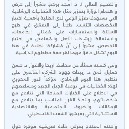
والتعليم العالي أ. د. أمجد برهم، مشيراً إلى حرص
واهتمام الوزارة بتعزيز مثل هذه الفعاليات الإرشادية
التي تستهدف تعزيز الوعي لدى الطلبة بأهمية اختيار
التخصصات الأنسب، داعياً إلى التعمّق في طرح
الأسئلة والاستفسارات على مُمثلي الجامعات،
والاستعانة بإرشادات الأهل والمُعلمين في اختيار
التخصص، مشيراً إلى أنَّ مُشاركة الطلبة في هذا
اليوم تشكّل حافزاً مهماً لمُراجعة خططهم الدراسية.
وفي كلمته ممثلًا عن محافظ أريحا والأغوار د. حسن
حمايل، ثمن د. زبيدات جهود الشركاء القائمين على
تنظيم هذا اليوم الإرشادي، مؤكداً الدور المحوري
لهذه الفعاليات في توعية الجيل الجديد ومساعدتهم
في الاطلاع على الخيارات المتاحة التي تتلاءم مع
شخصياتهم، واتخاذ القرار المناسب بما يتلاءم مع
الإمكانات والظروف الاجتماعية والاقتصادية
الاستثنائية التي يعيشها الشعب الفلسطيني.
واختتم الافتتاح بعرض مادة تعريفية موجزة حول