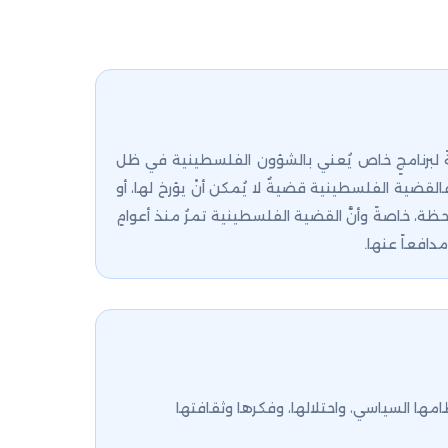
ةً لبرنامجٍ خاص يُعني بالشؤون الفلسطينية في ظل
لقضية الفلسطينية قضيةٌ لا يُمكن أنْ يؤرخ لها، أو
ة، خاصةً وأنَّ القضية الفلسطينية تمرُ منذ أعوامٍ
دافعاً عنها.
ها السياسي، واحتلالها، وفكرها وثقافتها