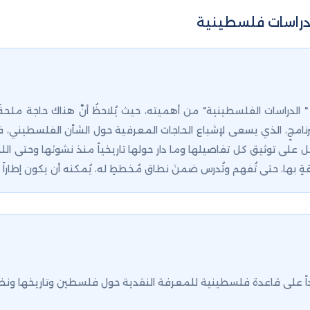
 دراسات فلسطينية
الدراسات الفلسطينية" من أهميته، حيث يُلاحظُ أنَّ هناك حاجة ملح
نامجٍ، الذي يسعى لإشباع الحاجات المعرفية حول الشأن الفلسطيني، فا
ى توثيق كل تفاصيلها وما دار حولها تاريخياً منذ نشوئها وحتى اللحظ
بها، حتى تُفهم وتُدرس ضمنَ نطاق مُخططٍ له، يُمكنه أن يكون إطاراً م
داً على قاعدة فلسطينية للمعرفة النقدية حول فلسطين وتاريخها ونظام