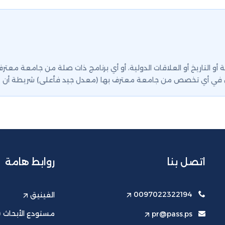
و التاريخ أو العلاقات الدولية، أو أي برنامج ذات صلة من جامعة معتر
في أي تخصص من جامعة معترف بها (معدل جيد فأعلى) شريطة أن ينهى
اتصل بنا
روابط هامة
0097022322194
الفينيق
مستودع الأبحاث (ت
pr@pass.ps