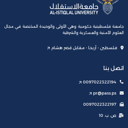
جامعة فلسطينية حكومية وهي الأولى والوحيدة المختصة في مجال
العلوم الأمنية والعسكرية والشرطية
فلسطين - أريحا - مقابل قصر هشام
اتصل بنا
0097022322194
pr@pass.ps
0097022322197
ص. ب. 10