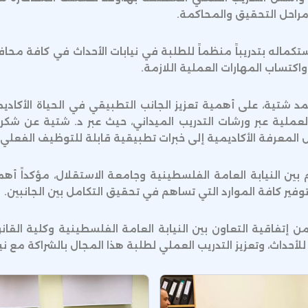
راحل التحقيق والمحاكمة.
ستكماله بتدريباً منظماً للطلبة في نيابات الأحداث في كافة م
كتساب المهارات العملية اللازمة.
د شتية، على أهمية تعزيز الجانب التطبيقي في الحياة الأكادي
لعملية عبر ورشات التدريب الميداني، حيث عبر د. شتية عن شكره
يل المعرفة الأكاديمية إلى خبرات تطبيقية قابلة للتوظيف الفعلي.
م بين النيابة العامة الفلسطينية وجامعة الاستقلال، مؤكداً أهم
وفير كافة الموارد التي تساهم في تحقيق التكامل بين الجانبين.
ضمن إتفاقية التعاون بين النيابة العامة الفلسطينية وكلية الق
للأحداث، وتعزيز التدريب العملي لطلبة هذا المجال بالشراكة مع نيا