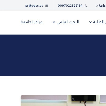
إدارية
0097022322194
pr@pass.ps
الطلبة
البحث العلمي
مراكز الجامعة