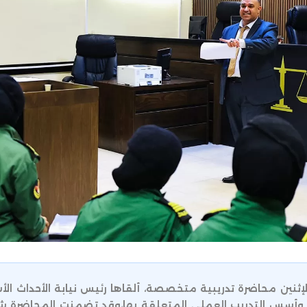
إثنين محاضرة تدريبية متخصصة، ألقاها رئيس نيابة الأحداث الأ
ث وأسس التدريب العملي المتعلقة بها،وقد تضمنت المحاضرة شرحا