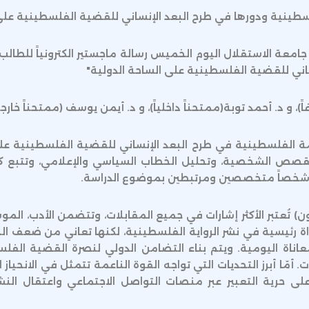
سطينية ودورها في طرح البعد الإنساني للقضية الفلسطينية على 
جامعة الاستقلال اليوم الخميس رسالة ماجستير الكترونياً للط
اني للقضية الفلسطينية على الساحة الدولية"
 د. أحمد توبة(ممتحناً داخلياً)، و د. أيمن يوسف (ممتحناً خارجياً
ة الفلسطينية في طرح البعد الإنساني للقضية الفلسطينية على 
القصص الشخصية، وتحليل الخطاب السياسي والإعلامي، وتتبع ك
ن) تُعتبر الأكثر إشارات في جميع المقابلات، وتتضمن الأدب، المو
اة رئيسية في نشر الرواية الفلسطينية، لكنها تعاني من ضعف ال
عاناة اليومية. ويتم بناء التضامن الدولي لنصرة القضية الف
 أمّا أبرز التحديات التي تواجه القوة الناعمة تتمثل في الانحياز ال
د على حرية التعبير عبر منصات التواصل الاجتماعي واعتقال ا