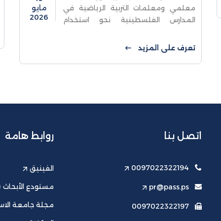
معلمي ومعلمات التربية الرياضية في
مايو
2026
المدارس الفلسطينية نحو استخدام
التقنيات الرقمية في حصة التربية
الرياضيةناقشت كلية الدراسات العليا
تعرف على المزيد
والبحث العلمي في جامعة الاستقلال يوم
الأحد ...
اتصل بنا
روابط هامة
0097022322194
الفينيق
مستودع الأبحاث (ت
pr@pass.ps
مجلة جامعة الاست
0097022322197