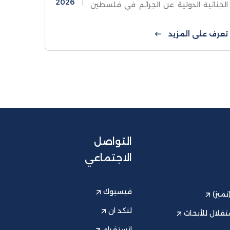
2026
الجنائية الدولية عن الجرائم في فلسطين
أبعاد الدراسة ومشكلتهاناقشت كلية
الدراسات العليا والبحث العلمي في جامعة
تعرف على المزيد
الاستقلال يوم السبت رسالة ...
التواصل
الاجتماعي
فيسبوك
ميز)
لنكد ان
قلال للأبحاث
انستغرام