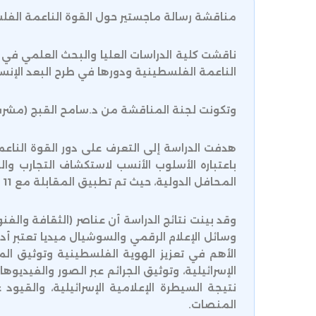
مناقشة رسالة ماجستير حول القوة الناعمة الفل
ناقشت كلية الدراسات العليا والبحث العلمي في 
الناعمة الفلسطينية ودورها في طرح البعد الإنس
وتكونت لجنة المناقشة من د.سامح القبج (مشرفاً)، و
هدفت الدراسة إلى التعرف على دور القوة الناعم
باعتباره الأسلوب الأنسب لاستكشاف التجارب و
المحافل الدولية، حيث تم تطبيق المقابلة مع 11 شخصاً متخصصين ومرتبطين بموضوع الدراسة.
وقد بينت نتائج الدراسة أن عناصر (الثقافة والفنو
وسائل الإعلام الرقمي والسوشيال ميديا تعتبر أد
الأهم في تعزيز الهوية الفلسطينية وتوثيق الم
الإسرائيلية، وتوثيق الجرائم عبر الصور والفيديوهات.
نتيجة السيطرة الإعلامية الإسرائيلية، والقيو
المنصات.