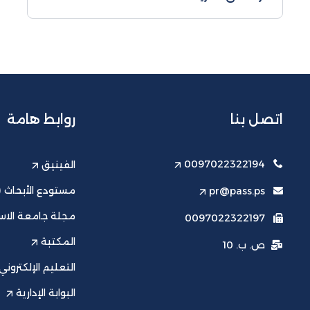
الاستقلال - قسم العلوم السياسية/
العلاقات الدولية، رسالة ...
اتصل بنا
روابط هامة
0097022322194
الفينيق
مستودع الأبحاث (ت
pr@pass.ps
مجلة جامعة الاست
0097022322197
المكتبة
ص. ب. 10
التعليم الإلكتروني
البوابة الإدارية