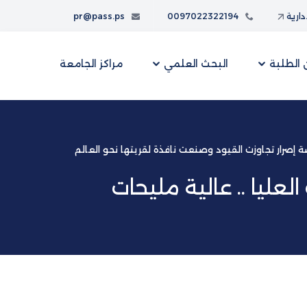
إدارية
0097022322194
pr@pass.ps
الطلبة
البحث العلمي
مراكز الجامعة
 إصرار تجاوزت القيود وصنعت نافذة لقريتها نحو العالم
عليا .. عالية مليحات