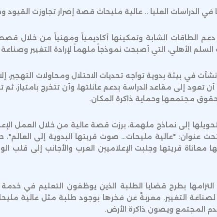
ي الدراسات العليا .. عالية مليحات قصة إصرار تجاوزت القيود وص
عم الطاقات الشابة وتمكينها أكاديمياً ومهنياً من خلال قصص
السلم الأهلي، التي أصبحت نموذجاً ملهماً لإرادة التغيير وصناعة 
نشأت في بيئة بدوية تواجه تحديات الاحتلال ومحاولات التهجير، إل
عود إلى مقاعد الدراسة بدعم عائلتها، وأن تتخرج بامتياز، ثم ت
قوق مجتمعها وحماية ذاكرة المكان.
تحويلها إلى نماذج ملهمة، برزت قصة عالية من خلال العمل الإع
تحت عنوان: "عالية مليحات… صوت قريتها البدوية إلى العالم"،
ها معاناة قريتها وجلبت الإعلاميين العرب والأجانب إلى قلب ا
التزامها بطرح قضايا الطلبة الذين يوظفون التعليم في خدمة 
 لصناعة التغيير. معربةً عن فخرها بوجود طلبة مثل عالية ملي
دم المجتمع ويصون ذاكرة الأرض.