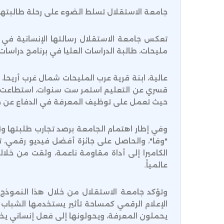
جامعة الاستقلال تسلط الضوء على رحلة طالبتها ف
تعكس جامعة الاستقلال رسالتها الإنسانية في د
مليحات، طالبة الدراسات العليا في برنامج دراسات 
عالية، ابنة قرية عرب المليحات شمال غرب أريحا، 
قسري عن التعليم استمر ست سنوات، استطاعت أن ت
حيث تعمل على توظيف المعرفة في الدفاع عن ح
وفي إطار اهتمام الجامعة برصد تجارب طلبتها و
"وفا"، والحاصل على جائزة أفضل فيديو رقمي، 
الكاميرا إلى أداة مقاومة ناعمة، وثقت من خلال
عالمياً.
وتؤكد جامعة الاستقلال من خلال هذا النموذج 
الإعلام الرقمي كمساحة تأثير يستخدمها الشباب
يحملون المعرفة، ويحولونها إلى فعل إنساني يخ