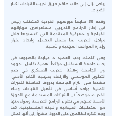
رياض نزال، إلى جانب طاقم فريق تدريب القيادات لكبار
الضباط.
وقدم 38 ضابطاً عروضهم الفردية كمتطلب رئيس
في إطار البرنامج التدريبي، مستعرضين مهاراتهم
القيادية والمعرفية المتقدمة التي اكتسبوها خلال
مراحل التدريب، بما يشمل التحليل، واتخاذ القرار،
وإدارة المواقف المهنية والأمنية.
وفي كلمته، رحب العميد د. عيايدة بالضيوف في
رحاب جامعة الاستقلال، مؤكداً أهمية تكامل الجهود
بين الجامعة وهيئة التدريب العسكري في دعم
التطوير المؤسسي والارتقاء بمهنية الكادر الأمني،
مشدداً على التزام الجامعة بدورها كحاضنة للخبرات
الأمنية ورافد أساسي في تأهيل القيادات وبناء
القدرات، موضحاً أن الشراكات المستدامة مع الأجهزة
الأمنية تسهم في تطوير البرامج التدريبية ومواءمتها
مع المتطلبات الميدانية والبيئة الفلسطينية. كما
وجه شكره للقائمين على الدورة، مشيراً إلى أنها تمثل