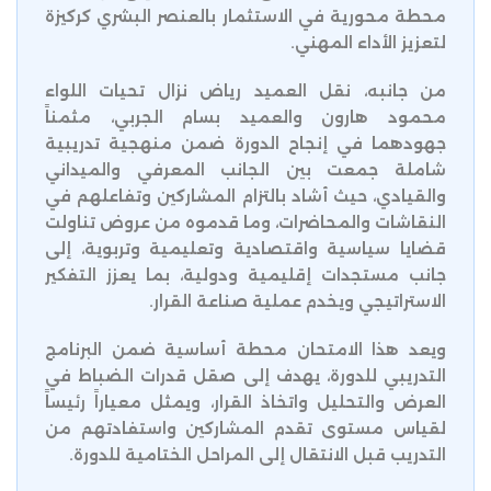
محطة محورية في الاستثمار بالعنصر البشري كركيزة
لتعزيز الأداء المهني.
من جانبه، نقل العميد رياض نزال تحيات اللواء
محمود هارون والعميد بسام الجربي، مثمناً
جهودهما في إنجاح الدورة ضمن منهجية تدريبية
شاملة جمعت بين الجانب المعرفي والميداني
والقيادي، حيث أشاد بالتزام المشاركين وتفاعلهم في
النقاشات والمحاضرات، وما قدموه من عروض تناولت
قضايا سياسية واقتصادية وتعليمية وتربوية، إلى
جانب مستجدات إقليمية ودولية، بما يعزز التفكير
الاستراتيجي ويخدم عملية صناعة القرار.
ويعد هذا الامتحان محطة أساسية ضمن البرنامج
التدريبي للدورة، يهدف إلى صقل قدرات الضباط في
العرض والتحليل واتخاذ القرار، ويمثل معياراً رئيساً
لقياس مستوى تقدم المشاركين واستفادتهم من
التدريب قبل الانتقال إلى المراحل الختامية للدورة.