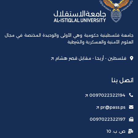
جامعة فلسطينية حكومية وهي الأولى والوحيدة المختصة في مجال
العلوم الأمنية والعسكرية والشرطية
فلسطين - أريحا - مقابل قصر هشام
اتصل بنا
0097022322194
pr@pass.ps
0097022322197
ص. ب. 10