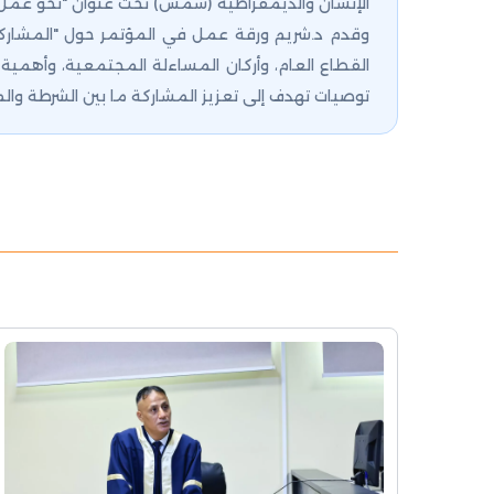
الإنسان والديمقراطية (شمس) تحت عنوان "نحو عم
وقدم د.شريم ورقة عمل في المؤتمر حول "المشاركة
القطاع العام، وأركان المساءلة المجتمعية، وأهم
توصيات تهدف إلى تعزيز المشاركة ما بين الشرطة وا