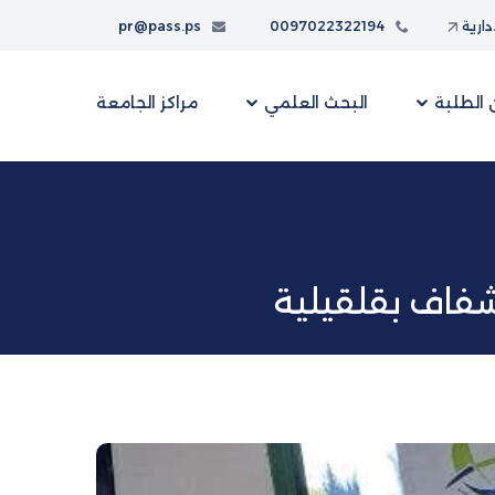
إدارية
0097022322194
pr@pass.ps
الطلبة
البحث العلمي
مراكز الجامعة
فاف بقلقيلية