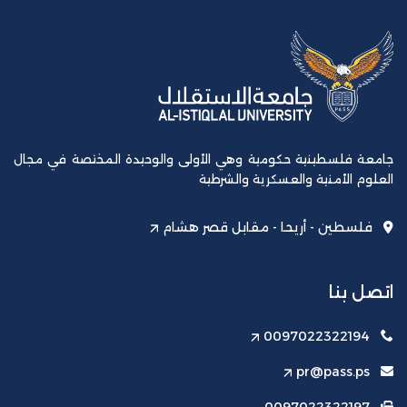
جامعة فلسطينية حكومية وهي الأولى والوحيدة المختصة في مجال
العلوم الأمنية والعسكرية والشرطية
فلسطين - أريحا - مقابل قصر هشام
اتصل بنا
0097022322194
pr@pass.ps