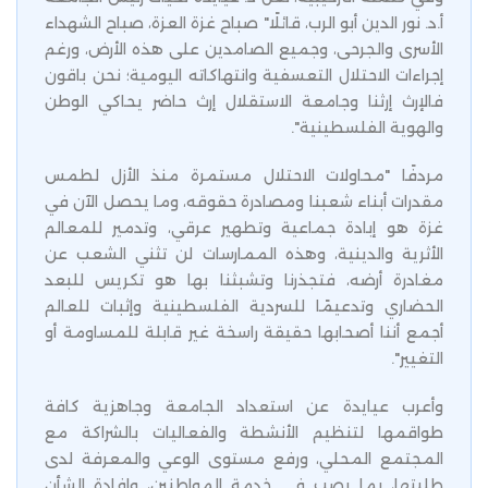
أ.د. نور الدين أبو الرب، قائلًا" صباح غزة العزة، صباح الشهداء
الأسرى والجرحى، وجميع الصامدين على هذه الأرض، ورغم
إجراءات الاحتلال التعسفية وانتهاكاته اليومية؛ نحن باقون
فالإرث إرثنا وجامعة الاستقلال إرث حاضر يحاكي الوطن
والهوية الفلسطينية".
مردفًا "محاولات الاحتلال مستمرة منذ الأزل لطمس
مقدرات أبناء شعبنا ومصادرة حقوقه، وما يحصل الآن في
غزة هو إبادة جماعية وتطهير عرقي، وتدمير للمعالم
الأثرية والدينية، وهذه الممارسات لن تثني الشعب عن
مغادرة أرضه، فتجذرنا وتشبثنا بها هو تكريس للبعد
الحضاري وتدعيمًا للسردية الفلسطينية وإثبات للعالم
أجمع أننا أصحابها حقيقة راسخة غير قابلة للمساومة أو
التغيير".
وأعرب عيايدة عن استعداد الجامعة وجاهزية كافة
طواقمها لتنظيم الأنشطة والفعاليات بالشراكة مع
المجتمع المحلي، ورفع مستوى الوعي والمعرفة لدى
طلبتها، بما يصب في خدمة المواطنين، وإفادة الشأن