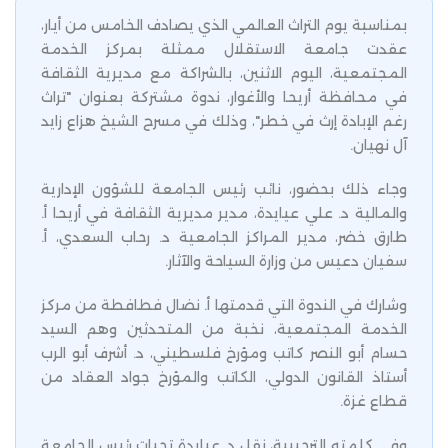
بمناسبة يوم التراث العالمي الذي يصادف الخامس من أيار،
عقدت جامعة الاستقلال ممثلة بمركز الخدمة
المجتمعية، اليوم الاثنين، بالشراكة مع مديرية الثقافة
في محافظة أريحا والأغوار، ندوة مشتركة بعنوان "تراث
رغم الإبادة إرث في خطر"، وذلك في مسرح الشيخ هزاع زايد
آل نهيان.
وجاء ذلك بحضور، نائب رئيس الجامعة للشؤون الإدارية
والمالية د. علي عيايدة، مدير مديرية الثقافة في أريحا أ.
طارق خضر، مدير المراكز الجامعية د. رحاب السعدي، أ.
سفيان دعيس من وزارة السياحة والآثار.
وشارك في الندوة التي قدمتها أ. نضال فطافطة من مركز
الخدمة المجتمعية، نخبة من المتحدثين وهم السيد
حسام أبو النصر كاتب ومؤرخ فلسطيني، د. أشرف أبو الرب
أستاذ القانون الدولي، الكاتب والمؤرخ جواد العقاد من
قطاع غزة.
وفي كلمته الترحيبية، نقل د. عيايدة تحيات رئيس الجامعة