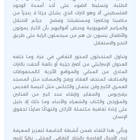
الطلبة، وتسليط الضوء على أحد أعمدة الوجود
الفلسطيني ألا وهو التراث الذي يشكل جزءًا لا يتجزأ من
ماضينا وحاضرنا ومستقبلنا، وفضح جرائم الاحتلال
والمزاعم الصهيونية ودحض أقواليهم بأن الكبار يموتون
والأطفال ينسون؛ بل هم من سيحملون الراية على طريق
التحرر والاستقلال.
وتناول المتحدثون المحور الثقافي في غزة، وما خلفه
العدوان الإسرائيلي من أضرار جزئية أو بالغة ألحقت بالتراث
المادي من المباني والمواقع الأثرية كالمحفوظات
والمتاحف كمتحف العقاد ورفح والمساجد مثل المسجد
العمري الكبير وابن عثمان والكنائس مثل كنيسة القديس
برفيريوس والمقابر، وارتقاء عدد كبير من الفنانين
والمؤرخين والكتاب والشعراء والأدباء، وما ذلك إلا دليل
على إبادة ثقافية مكتملة الأركان وانتهاكًا صارخًا لحقوق
الإنسان.
ويأتي هذا اللقاء ضمن أنشطة الجامعة لتعزيز المعرفة
لدى الأجيال القادمة بالنتاج الثقافي المحلي، نظرًا للدور