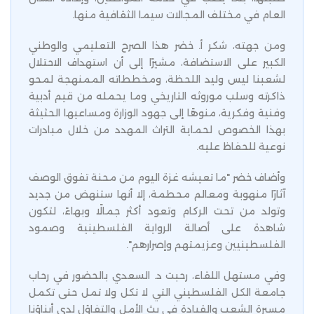
العام في مختلف المجالات سيما الثقافية منها.
ومن جهته، شكر أ. خضر هذا الصرح التعليمي والوطني
الكبير على الاستضافة، مشيرًا إلى أن استهداف الاحتلال
لشعبنا ليس وليد اللحظة، ومخططاته الممنهجة لمحو
ذاكرته وسلب موروثه التاريخي وما يحمله من قيم أدبية
وفنية وفكرية، منوهًا إلى جهود الوزارة ومساعيها الحثيثة
بهذا الخصوص لحماية التراث المهدد من خلال مبادرات
نوعية للحفاظ عليه.
وأضاف خضر "ما تعيشه غزة اليوم من محنة تفوق الوصف
آثارًا منهوبة ومعالم محطمة، إلا أنها ستنهض من جديد
وتولد من تحت الركام وتعود أكثر جمالًا وبهاءً، لتكون
شاهدة على أصالة الرواية الفلسطينية وصمود
الفلسطينيين وعزيمتهم وإصرارهم".
وفي مستهل اللقاء، رحبت د. السعدي بالحضور في رحاب
جامعة الكل الفلسطيني التي لا تكل ولا تمل حتى تكمل
مسيرة الشعب والقيادة في بث الأمل والتفاؤل لدى أبناؤنا