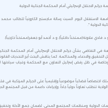
رائم الاحتلال الإسرائيلي أمام المحكمة الجنائية الدولية
عة الاستقلال اليوم السبت رسالة ماجستير الكترونياً للطالب محمد ع
ية الدولية ".
 فادي علاونة(ممتحناً داخلياً)، و د. أحمد أبو جعفر(ممتحناً خارجياً).
عة في التقاضي بشأن جرائم الاحتلال الإسرائيلي أمام المحكمة الجنائي
التحقيق والادعاء، والمحاكمة. كما يناقش البحث أبرز التحديات القان
، وخاصة في ظل رفض إسرائيل التعاون مع المحكمة وغياب سيادتها الإ
ك اختصاصاً قضائياً موضوعياً وإقليمياً على الجرائم المرتكبة في فلس
لولاية تتطلب تعاوناً دولياً جاداً، وإجراءات داعمة من قبل المجتمع ا
مات الدولية ومنظمات المجتمع المدني، لضمان جمع الأدلة وتحقي