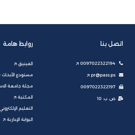
اتصل بنا
روابط هامة
0097022322194
الفينيق
مستودع الأبحاث (ت
pr@pass.ps
مجلة جامعة الاست
0097022322197
المكتبة
ص. ب. 10
التعليم الإلكتروني
البوابة الإدارية