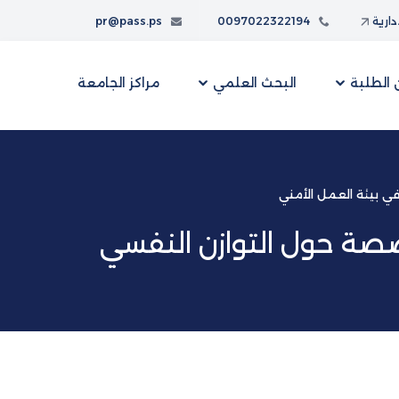
إدارية
0097022322194
pr@pass.ps
الطلبة
البحث العلمي
مراكز الجامعة
ي بيئة العمل الأمني
صصة حول التوازن النفسي