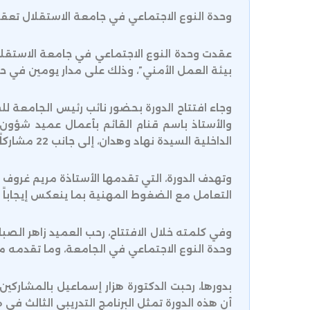
وحدة النوع الاجتماعي في جامعة الاستقلال تعق
عقدت وحدة النوع الاجتماعي في جامعة الاستقلال
بيئة العمل الأمني”، وذلك على مدار يومين في ح
وجاء افتتاح الدورة بحضور نائب رئيس الجامعة لل
والأستاذ باسم قنام القائم بأعمال عميد شؤون ا
الداخلية السيدة نهاد وهدان، إلى جانب 22 مشاركاً ومشاركة من منتسبي الأجهزة الأمنية.
وتهدف الدورة، التي تقدمها الأستاذة مريم غروف 
التعامل مع الضغوط المهنية بما ينعكس إيجاباً 
وفي كلمته خلال الافتتاح، رحب العميد زاهر الصبا
وحدة النوع الاجتماعي في الجامعة، وما تقدمه من
بدورها، رحبت الدكتورة هزار إسماعيل بالمشاركي
أن هذه الدورة تمثل البرنامج التدريبي الثالث ف