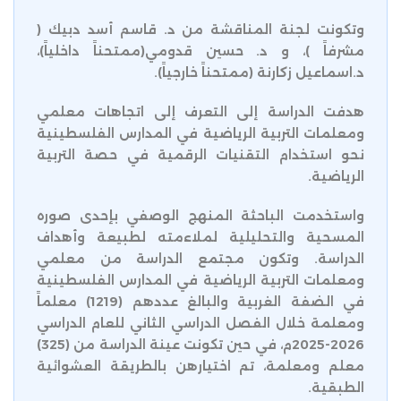
وتكونت لجنة المناقشة من د. قاسم أسد دبيك (
مشرفاً )، و د. حسين قدومي(ممتحناً داخلياً)،
د.اسماعيل زكارنة (ممتحناً خارجياً).
هدفت الدراسة إلى التعرف إلى اتجاهات معلمي
ومعلمات التربية الرياضية في المدارس الفلسطينية
نحو استخدام التقنيات الرقمية في حصة التربية
الرياضية.
واستخدمت الباحثة المنهج الوصفي بإحدى صوره
المسحية والتحليلية لملاءمته لطبيعة وأهداف
الدراسة. وتكون مجتمع الدراسة من معلمي
ومعلمات التربية الرياضية في المدارس الفلسطينية
في الضفة الغربية والبالغ عددهم (1219) معلماً
ومعلمة خلال الفصل الدراسي الثاني للعام الدراسي
2026-2025م، في حين تكونت عينة الدراسة من (325)
معلم ومعلمة، تم اختيارهن بالطريقة العشوائية
الطبقية.