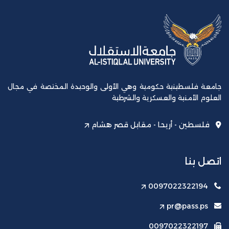
جامعة فلسطينية حكومية وهي الأولى والوحيدة المختصة في مجال
العلوم الأمنية والعسكرية والشرطية
فلسطين - أريحا - مقابل قصر هشام
اتصل بنا
0097022322194
pr@pass.ps
0097022322197