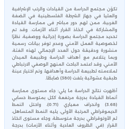
تكوّن مجتمع الدراسة من القيادات والرتب الإشرافية
والعليا في جهاز الشرطة الفلسطينية في الضفة
الغربية، ممن لهم دور مباشر فى ممارسة القيادة
والمشاركة في اتخاذ القرار أثناء الأزمات. وقد تم
تحديد مجتمع الدراسة بصورة إجرائية ووصفية، نظرًا
لخصوصية العمل الأمني وعدم توفر بيانات رسمية
منشورة ودقيقة حول العدد الإجمالي لهذه الفئة،
وبما يتلاعم مع أهداف الدراسة وطبيعة الميدان
الأمني، وقد اعتمد الباحث المنهج الوصفي الارتباطي
لملاءمته لطبيعة الدراسة وأهدافها، وتم اختيار عينة
طبقية عشوائية بلغت (380) ضابطًا.
أظهرت نتائج الدراسة ما يلي: جاء مستوى ممارسة
أنماط القيادة بدرجة مرتفعة ككل بمتوسط حسابي
(3.68) وانحراف معياري (0.71)، واحتل النمط
الديموقراطي المرتبة الأولى، يليه النمط المتساهل،
ثم الأوتوقراطي بدرجة متوسطة، وجاء مستوى اتخاذ
القرار (في الظروف العادية وأثناء الأزمات) بدرجة