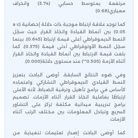
مرتفعة بمتوسط حسابي (3.74) وانحراف
معياري(0.68)
كما توجد علاقة ارتباط موجبة ذات دلالة إحصانية (a ≤
0.05) بين أنماط القيادة واتخاذ القرار، حيث سجّل
النمط الديموقراطي أعلى قيمة ارتباط (0.645)، بينما
سجَل النمط الأوتوقراطي أدنى قيمة (0.375)، كما
بلغت قيمة الارتباط بين أنماط القيادة واتخاذ القرار
أثناء الأزمة (0.505**) عند مستوى دلالة(0.000).
وفي ضوء النتائج السابقة، أوصى الباحث بتعزيز
النمط القيادي الديموقراطي التشاركي واعتماده
كأساس في برامج تأهيل وترقية الضباط، لأنه الأعلى
ارتباطًا بفاعلية اتخاذ القرار أثناء الأزمات، تصميم
برامج تدريبية ميدانية مكثفة تركز على التشاور
السريع وتبادل المعلومات بين مختلف الرتب أثناء
الأزمات.
كما أوصى الباحث إصدار تعليمات تنفيذية من