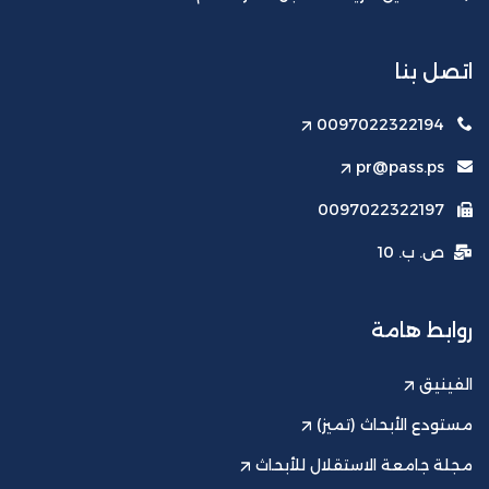
اتصل بنا
0097022322194
pr@pass.ps
0097022322197
ص. ب. 10
روابط هامة
الفينيق
مستودع الأبحاث (تميز)
مجلة جامعة الاستقلال للأبحاث